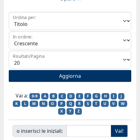
Ordina per:
In ordine:
Risultati/Pagina
Vai a:
0-9
A
B
C
D
E
F
G
H
I
J
K
L
M
N
O
P
Q
R
S
T
U
V
W
X
Y
Z
o inserisci le iniziali: