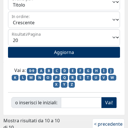
In ordine:
Risultati/Pagina
Vai a:
0-9
A
B
C
D
E
F
G
H
I
J
K
L
M
N
O
P
Q
R
S
T
U
V
W
X
Y
Z
o inserisci le iniziali:
Mostra risultati da 10 a 10
< precedente
di 10