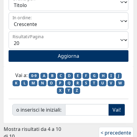
In ordine:
Risultati/Pagina
Vai a:
0-9
A
B
C
D
E
F
G
H
I
J
K
L
M
N
O
P
Q
R
S
T
U
V
W
X
Y
Z
o inserisci le iniziali:
Mostra risultati da 4 a 10
< precedente
di 10