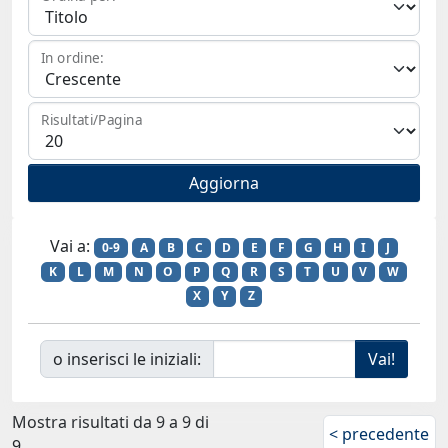
In ordine:
Risultati/Pagina
Vai a:
0-9
A
B
C
D
E
F
G
H
I
J
K
L
M
N
O
P
Q
R
S
T
U
V
W
X
Y
Z
o inserisci le iniziali:
Mostra risultati da 9 a 9 di
< precedente
9