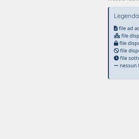
Legenda
file ad 
file dis
file disp
file disp
file sot
nessun f