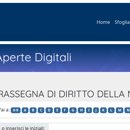
Home
Sfoglia
perte Digitali
ta RASSEGNA DI DIRITTO DELLA
ai a:
0-9
A
B
C
D
E
F
G
H
I
J
K
L
M
N
o inserisci le iniziali: