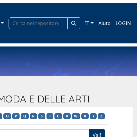
IT
Aiuto
LOGIN
 MODA E DELLE ARTI
O
P
Q
R
S
T
U
V
W
X
Y
Z