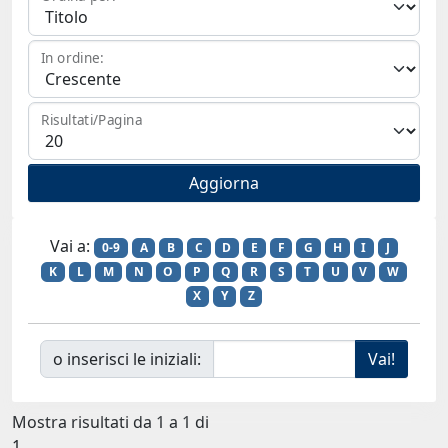
In ordine:
Risultati/Pagina
Vai a:
0-9
A
B
C
D
E
F
G
H
I
J
K
L
M
N
O
P
Q
R
S
T
U
V
W
X
Y
Z
o inserisci le iniziali:
Mostra risultati da 1 a 1 di
1