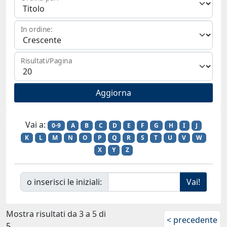
In ordine:
Risultati/Pagina
Vai a:
0-9
A
B
C
D
E
F
G
H
I
J
K
L
M
N
O
P
Q
R
S
T
U
V
W
X
Y
Z
o inserisci le iniziali:
Mostra risultati da 3 a 5 di
< precedente
5