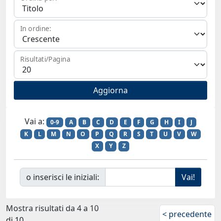
In ordine:
Risultati/Pagina
Vai a:
0-9
A
B
C
D
E
F
G
H
I
J
K
L
M
N
O
P
Q
R
S
T
U
V
W
X
Y
Z
o inserisci le iniziali:
Mostra risultati da 4 a 10
< precedente
di 10