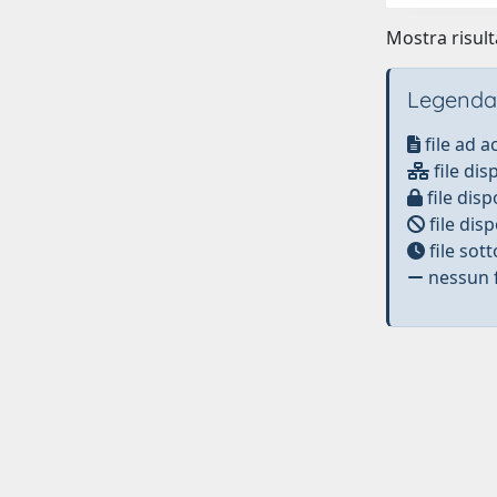
Mostra risult
Legenda
file ad 
file dis
file disp
file disp
file sot
nessun f