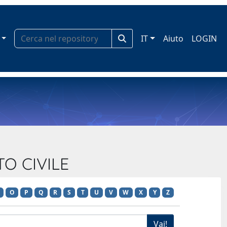
IT
Aiuto
LOGIN
TO CIVILE
O
P
Q
R
S
T
U
V
W
X
Y
Z