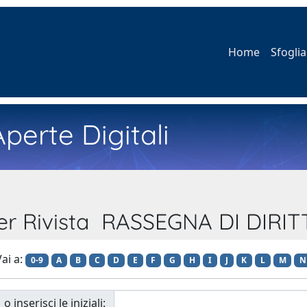
Home
Sfoglia
perte Digitali
per Rivista RASSEGNA DI DIRIT
ai a:
0-9
A
B
C
D
E
F
G
H
I
J
K
L
M
N
o inserisci le iniziali: