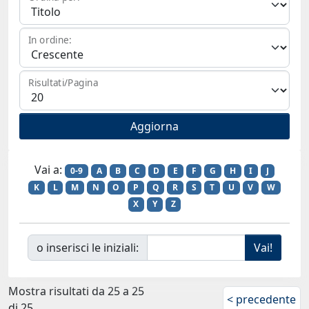
In ordine:
Risultati/Pagina
Vai a:
0-9
A
B
C
D
E
F
G
H
I
J
K
L
M
N
O
P
Q
R
S
T
U
V
W
X
Y
Z
o inserisci le iniziali:
Mostra risultati da 25 a 25
< precedente
di 25