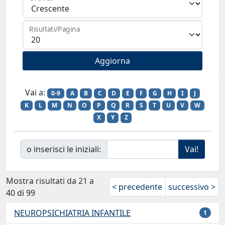
Risultati/Pagina
Vai a:
0-9
A
B
C
D
E
F
G
H
I
J
K
L
M
N
O
P
Q
R
S
T
U
V
W
X
Y
Z
o inserisci le iniziali:
Mostra risultati da 21 a
< precedente
successivo >
40 di 99
NEUROPSICHIATRIA INFANTILE
1