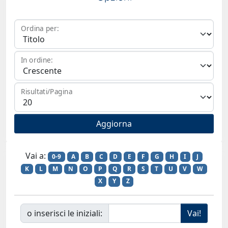
Ordina per:
In ordine:
Risultati/Pagina
Vai a:
0-9
A
B
C
D
E
F
G
H
I
J
K
L
M
N
O
P
Q
R
S
T
U
V
W
X
Y
Z
o inserisci le iniziali: