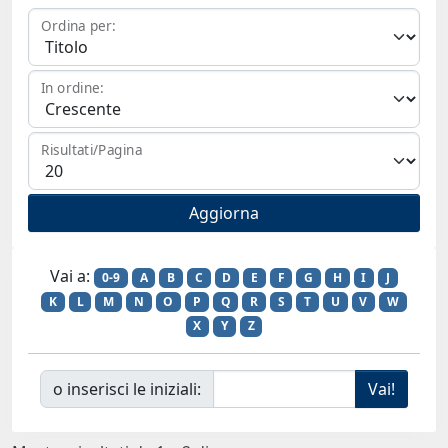
Ordina per:
In ordine:
Risultati/Pagina
Vai a:
0-9
A
B
C
D
E
F
G
H
I
J
K
L
M
N
O
P
Q
R
S
T
U
V
W
X
Y
Z
o inserisci le iniziali: